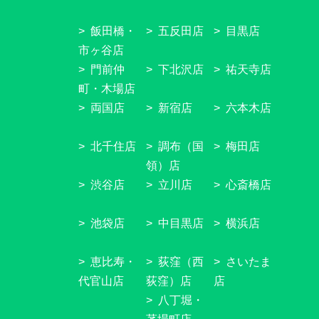
飯田橋・
五反田店
目黒店
市ヶ谷店
門前仲
下北沢店
祐天寺店
町・木場店
両国店
新宿店
六本木店
北千住店
調布（国
梅田店
領）店
渋谷店
立川店
心斎橋店
池袋店
中目黒店
横浜店
恵比寿・
荻窪（西
さいたま
代官山店
荻窪）店
店
八丁堀・
茅場町店