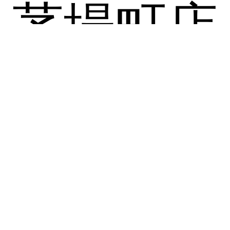
茅場町店
浜町店
南千住・