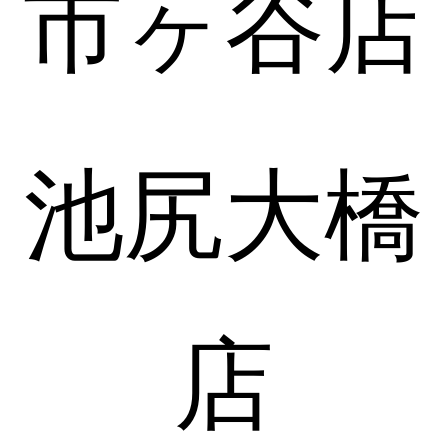
市ヶ谷店
池尻大橋
店