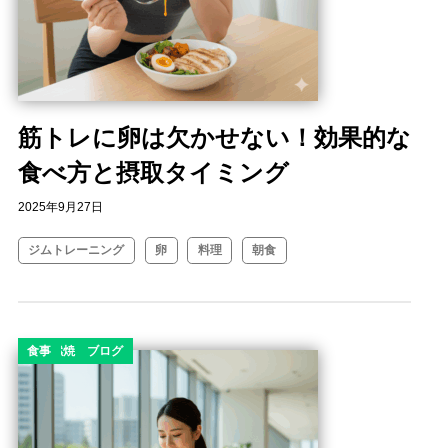
筋トレに卵は欠かせない！効果的な
食べ方と摂取タイミング
2025年9月27日
ジムトレーニング
卵
料理
朝食
コラム
ダイエット
ダイエットコラム
ダイエットブログ
脂肪燃焼
食事