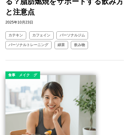
る？脂肪燃焼をサポートする飲み方
と注意点
2025年10月23日
カテキン
カフェイン
パーソナルジム
パーソナルトレーニング
緑茶
飲み物
コラム
ダイエット
ダイエットコラム
ダイエットブログ
ボディメイク
食事