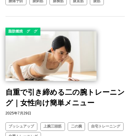
腰痛予防
腹斜筋
腹横筋
腹直筋
腹筋
コラム
ダイエット
ダイエットコラム
ダイエットブログ
ボディメイク
筋トレコラム
筋トレブログ
脂肪燃焼
自重で引き締める二の腕トレーニン
グ｜女性向け簡単メニュー
2025年7月29日
プッシュアップ
上腕三頭筋
二の腕
自宅トレーニング