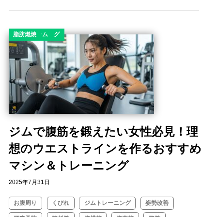
コラム
ダイエット
ダイエットコラム
ダイエットブログ
ボディメイク
有酸素運動
筋トレコラム
脂肪燃焼
ジムで腹筋を鍛えたい女性必見！理
想のウエストラインを作るおすすめ
マシン＆トレーニング
2025年7月31日
お腹周り
くびれ
ジムトレーニング
姿勢改善