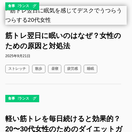
コラム
ダイエット
ダイエットブログ
有酸素運動
栄養バランス
食事
筋トレ翌日に眠いのはなぜ？女性の
ための原因と対処法
2025年9月21日
ストレッチ
散歩
昼寝
疲労感
睡眠
コラム
ダイエット
ダイエットブログ
有酸素運動
栄養バランス
食事
軽い筋トレを毎日続けると効果的？
20〜30代女性のためのダイエットガ