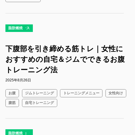
コラム
ダイエット
ボディメイク
有酸素運動
栄養バランス
脂肪燃焼
下腹部を引き締める筋トレ｜女性に
おすすめの自宅＆ジムでできるお腹
トレーニング法
2025年8月26日
お腹
ジムトレーニング
トレーニングメニュー
女性向け
腹筋
自宅トレーニング
コラム
ダイエット
ボディメイク
有酸素運動
脂肪燃焼