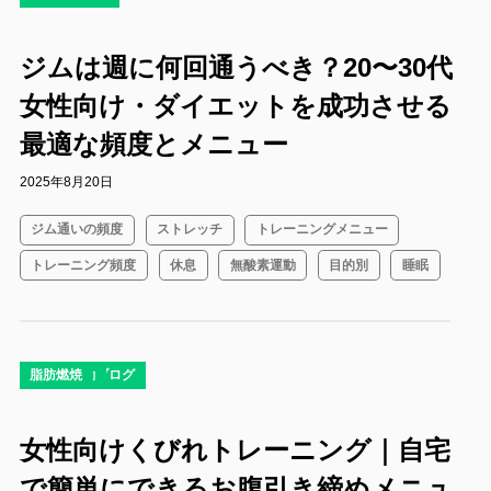
ジムは週に何回通うべき？20〜30代
女性向け・ダイエットを成功させる
最適な頻度とメニュー
2025年8月20日
ジム通いの頻度
ストレッチ
トレーニングメニュー
トレーニング頻度
休息
無酸素運動
目的別
睡眠
コラム
ダイエット
ダイエットブログ
有酸素運動
脂肪燃焼
女性向けくびれトレーニング｜自宅
で簡単にできるお腹引き締めメニュ