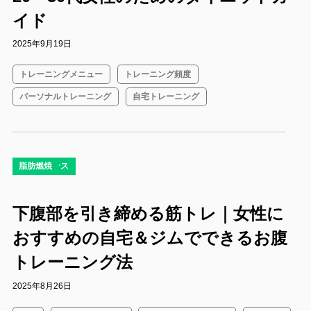
イド
2025年9月19日
トレーニングメニュー
トレーニング頻度
パーソナルトレーニング
自宅トレーニング
コラム
ダイエット
ボディメイク
有酸素運動
栄養バランス
脂肪燃焼
下腹部を引き締める筋トレ｜女性に
おすすめの自宅＆ジムでできるお腹
トレーニング法
2025年8月26日