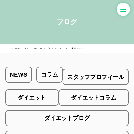
ブログ
パーソナルトレーニングジムLIME Top
ブログ
カテゴリー：栄養バランス
NEWS
コラム
スタッフプロフィール
ダイエット
ダイエットコラム
ダイエットブログ