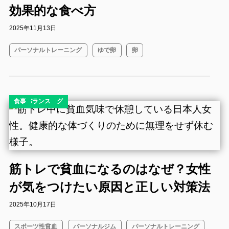
効果的な食べ方
2025年11月13日
パーソナルトレーニング
ゆで卵
卵
コラム
ダイエット
ダイエットブログ
栄養バランス
食事
筋トレで貧血になるのはなぜ？女性
が気をつけたい原因と正しい対策法
2025年10月17日
スポーツ性貧血
パーソナルジム
パーソナルトレーニング