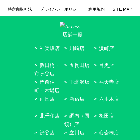
特定商取引法
プライバシーポリシー
利用規約
SITE MAP
店舗一覧
神楽坂店
川崎店
浜町店
飯田橋・
五反田店
目黒店
市ヶ谷店
門前仲
下北沢店
祐天寺店
町・木場店
両国店
新宿店
六本木店
北千住店
調布（国
梅田店
領）店
渋谷店
立川店
心斎橋店