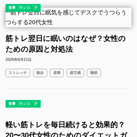
コラム
ダイエット
ダイエットブログ
有酸素運動
栄養バランス
食事
筋トレ翌日に眠いのはなぜ？女性の
ための原因と対処法
2025年9月21日
ストレッチ
散歩
昼寝
疲労感
睡眠
コラム
ダイエット
ダイエットブログ
有酸素運動
栄養バランス
食事
軽い筋トレを毎日続けると効果的？
20〜30代女性のためのダイエットガ