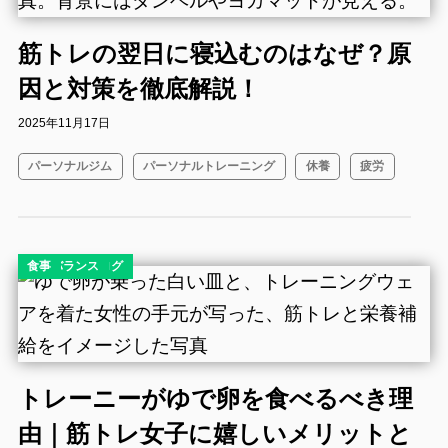
筋トレの翌日に寝込むのはなぜ？原
因と対策を徹底解説！
2025年11月17日
パーソナルジム
パーソナルトレーニング
休養
疲労
コラム
ダイエット
ダイエットブログ
ボディメイク
栄養バランス
食事
トレーニーがゆで卵を食べるべき理
由｜筋トレ女子に嬉しいメリットと