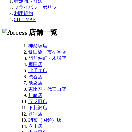
特定商取引法
プライバシーポリシー
利用規約
SITE MAP
店舗一覧
神楽坂店
飯田橋・市ヶ谷店
門前仲町・木場店
両国店
北千住店
渋谷店
池袋店
恵比寿・代官山店
川崎店
五反田店
下北沢店
新宿店
調布（国領）店
立川店