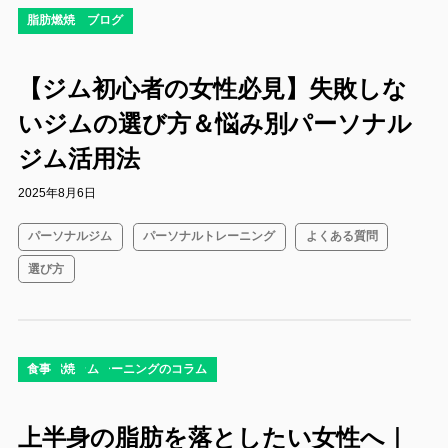
コラム
ダイエットブログ
脂肪燃焼
【ジム初心者の女性必見】失敗しな
いジムの選び方＆悩み別パーソナル
ジム活用法
2025年8月6日
パーソナルジム
パーソナルトレーニング
よくある質問
選び方
コラム
ダイエット
ダイエットコラム
ダイエットブログ
パーソナルトレーニングのコラム
ボディメイク
栄養バランス
筋トレコラム
脂肪燃焼
食事
上半身の脂肪を落としたい女性へ｜