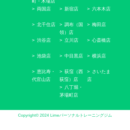
町・木場店
両国店
新宿店
六本木店
北千住店
調布（国
梅田店
領）店
渋谷店
立川店
心斎橋店
池袋店
中目黒店
横浜店
恵比寿・
荻窪（西
さいたま
代官山店
荻窪）店
店
八丁堀・
茅場町店
Copyright© 2024 Limeパーソナルトレーニングジム