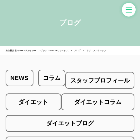
ブログ
東京神楽坂のパーソナルトレーニングジム LiMEパーソナルジム
ブログ
タグ：メンタルケア
NEWS
コラム
スタッフプロフィール
ダイエット
ダイエットコラム
ダイエットブログ