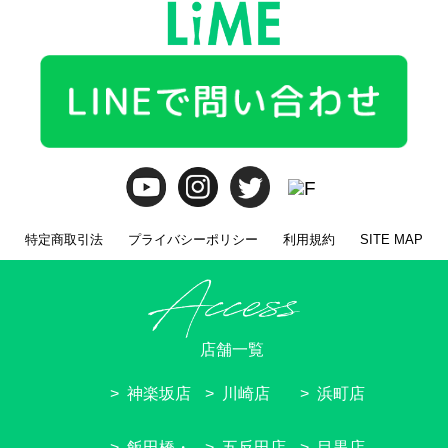
特定商取引法
プライバシーポリシー
利用規約
SITE MAP
店舗一覧
神楽坂店
川崎店
浜町店
飯田橋・
五反田店
目黒店