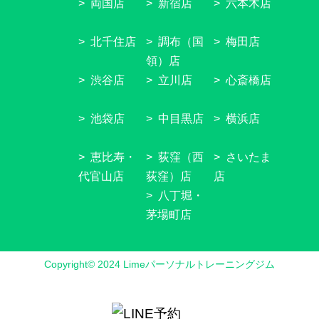
両国店
新宿店
六本木店
北千住店
調布（国
梅田店
領）店
渋谷店
立川店
心斎橋店
池袋店
中目黒店
横浜店
恵比寿・
荻窪（西
さいたま
代官山店
荻窪）店
店
八丁堀・
茅場町店
Copyright© 2024 Limeパーソナルトレーニングジム