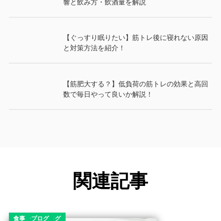
響と飲み方・飲酒量を解説
【ぐっすり眠りたい】筋トレ後に寝れない原因
と対策方法を紹介！
【筋肥大する？】低負荷の筋トレの効果と高回
数で毎日やって良いか解説！
関連記事
コラム
ダイエット
ダイエットコラム
ダイエットブログ
筋トレブログ
食事