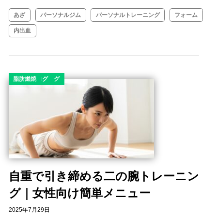
あざ
パーソナルジム
パーソナルトレーニング
フォーム
内出血
コラム
ダイエット
ダイエットコラム
ダイエットブログ
ボディメイク
筋トレコラム
筋トレブログ
脂肪燃焼
自重で引き締める二の腕トレーニン
グ｜女性向け簡単メニュー
2025年7月29日