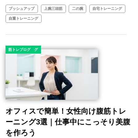
プッシュアップ
上腕三頭筋
二の腕
自宅トレーニング
自重トレーニング
コラム
ダイエット
ダイエットコラム
ダイエットブログ
筋トレブログ
オフィスで簡単！女性向け腹筋トレ
ーニング3選｜仕事中にこっそり美腹
を作ろう