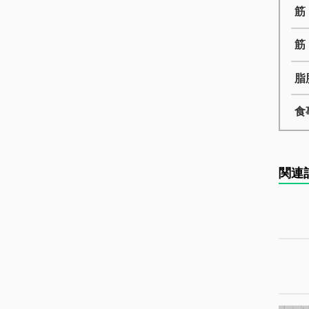
筋
筋
脂
食
関連