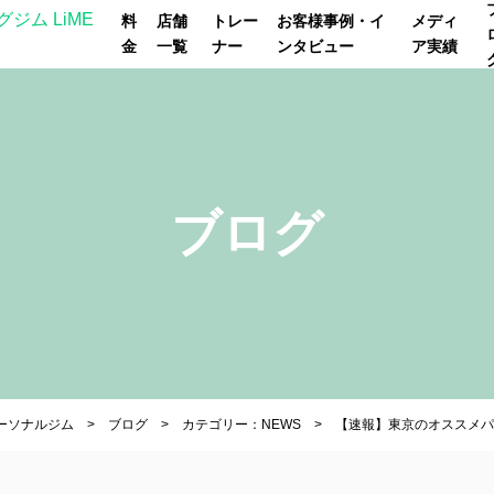
料
店舗
トレー
お客様事例・イ
メディ
金
一覧
ナー
ンタビュー
ア実績
ブログ
パーソナルジム
ブログ
カテゴリー：NEWS
【速報】東京のオススメパ