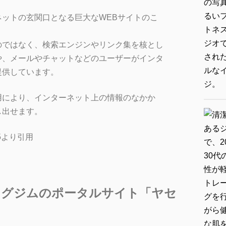
ネット
の玄関口となる巨大なWEBサイトのこ
のではなく、
検索エンジン
や
リンク
集を核とし
や、メールやチャットなどの
ユーザー
が
インタ
提供しています。
用により、
インターネット
上の情報のなかか
し出せます。
/1005より引用
ングジムのポータルサイト「ヤセ