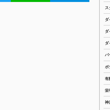
ス
ダ
ダ
ダ
パ
ボ
有
栄
神