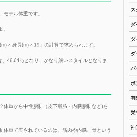
ス
、モデル体重です。
ダ
重。
ダ
m) × 身長(m) × 19』の計算で求められます。
ダ
は、48.64㎏となり、かなり細いスタイルとなりま
パ
ボ
有
全体重から中性脂肪（皮下脂肪・内臓脂肪など)を
栄
神
肪体重で表されているのは、筋肉や内臓、骨という